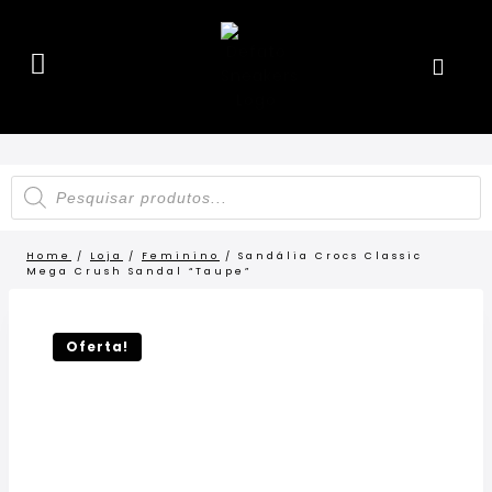
Home
/
Loja
/
Feminino
/
Sandália Crocs Classic
Mega Crush Sandal “Taupe”
32%
OFF!
Oferta!