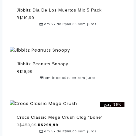
Jibbitz Dia De Los Muertos Mix 5 Pack
R$
119,99
em 2x de
sem juros
R$
60,00
Jibbitz Peanuts Snoopy
R$
19,99
em 1x de
sem juros
R$
19,99
35%
Oferta!
OFF!
Crocs Classic Mega Crush Clog “Bone”
R$
459,99
R$
299,99
em 5x de
sem juros
R$
60,00