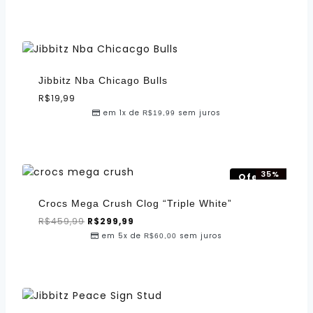
Jibbitz Nba Chicago Bulls
R$
19,99
em 1x de
sem juros
R$
19,99
35%
Oferta!
OFF!
Crocs Mega Crush Clog “Triple White”
R$
459,99
R$
299,99
em 5x de
sem juros
R$
60,00