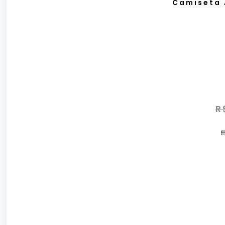
Camiseta 
R