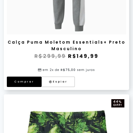
Calça Puma Moletom Essentials+ Preto
Masculino
R$
299,99
R$
149,99
em 2x de
R$
75,00
sem juros
Comprar
Espiar
44%
OFF!