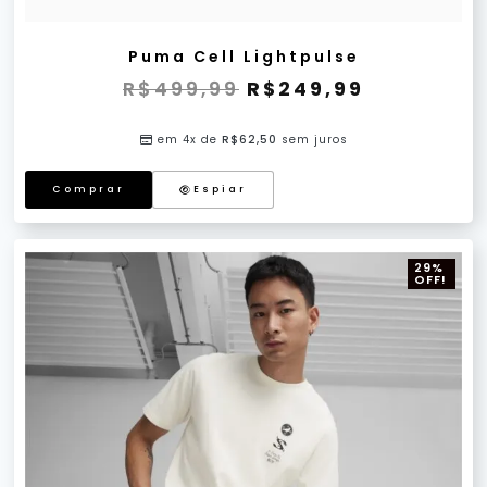
Puma Cell Lightpulse
R$
499,99
R$
249,99
em 4x de
R$
62,50
sem juros
Comprar
Espiar
29%
OFF!