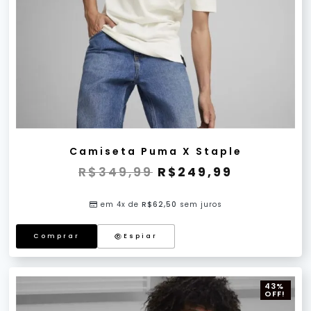
Camiseta Puma X Staple
R$
349,99
R$
249,99
em 4x de
R$
62,50
sem juros
Comprar
Espiar
43%
OFF!