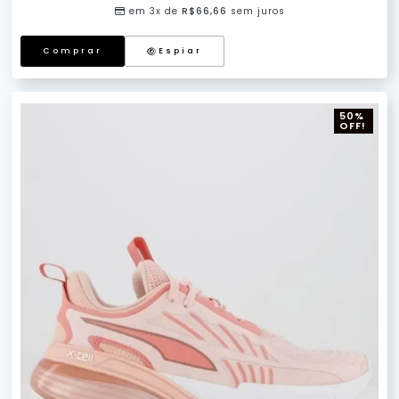
em 3x de
R$
66,66
sem juros
Comprar
Espiar
50%
OFF!