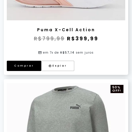
Puma X-Cell Action
R$
799,99
R$
399,99
em 7x de
R$
57,14
sem juros
Comprar
Espiar
50%
OFF!