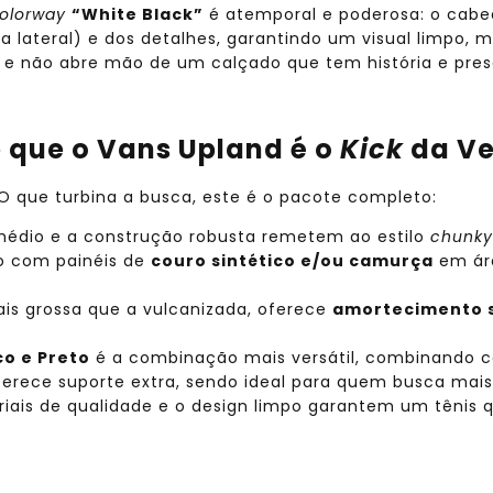
olorway
“White Black”
é atemporal e poderosa: o cab
xa lateral) e dos detalhes, garantindo um visual limpo, 
e não abre mão de um calçado que tem história e pres
e que o Vans Upland é o
Kick
da Ve
O que turbina a busca, este é o pacote completo:
médio e a construção robusta remetem ao estilo
chunky
o com painéis de
couro sintético e/ou camurça
em áre
ais grossa que a vulcanizada, oferece
amortecimento 
o e Preto
é a combinação mais versátil, combinando c
erece suporte extra, sendo ideal para quem busca mais 
is de qualidade e o design limpo garantem um tênis 