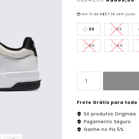
em 7x de
R$
57,14
sem juros
33
34
39
40
Frete Grátis para todo 
Só produtos Originais
Pagamento Seguro
Ganhe no Pix 5%