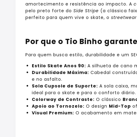
amortecimento e resistência ao impacto.
A
c
pelo preto forte do
Side Stripe
(a clássica fai
perfeito para quem vive o skate, o
streetwear
Por que o Tio Binho garant
Para quem busca estilo, durabilidade e um SE
Estilo Skate Anos 90:
A silhueta de cano 
Durabilidade Máxima:
Cabedal construíd
e no asfalto.
Sola Cupsole de Suporte:
A sola caixa, m
ideal para o skate e para o conforto diário.
Colorway de Contraste:
O clássico
Branc
Apoio ao Tornozelo:
O design
Mid-Top
of
Visual Premium:
O acabamento em materia