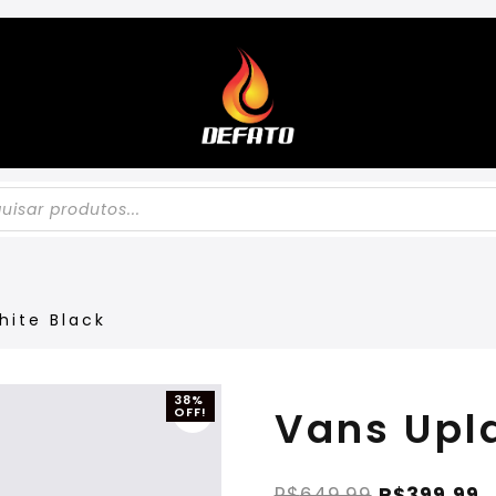
hite Black
38%
Vans Upl
OFF!
R$
649,99
R$
399,99