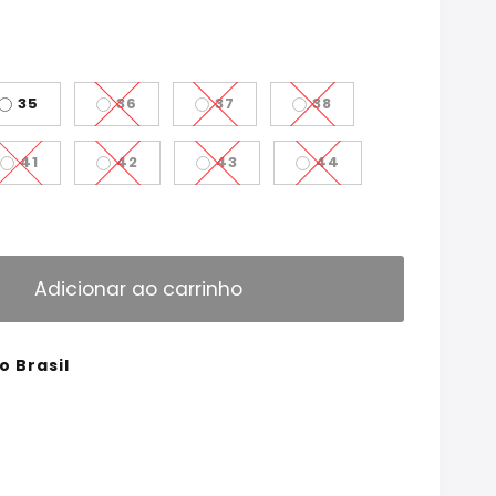
35
36
37
38
41
42
43
44
Adicionar ao carrinho
o Brasil