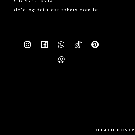
(11) 4547-5615
defato@defatosneakers.com.br
Lei da T
DEFATO COMER