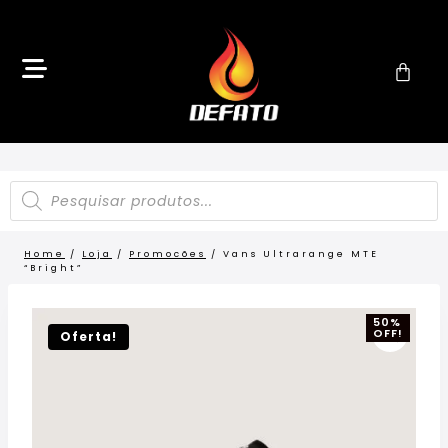
Home
/
Loja
/
Promocões
/
Vans Ultrarange MTE
“Bright”
50%
OFF!
Oferta!