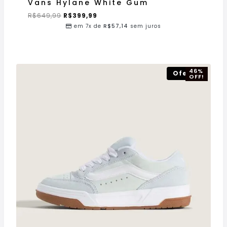
Vans Hylane White Gum
R$
649,99
R$
399,99
em 7x de
R$
57,14
sem juros
46%
Oferta!
OFF!