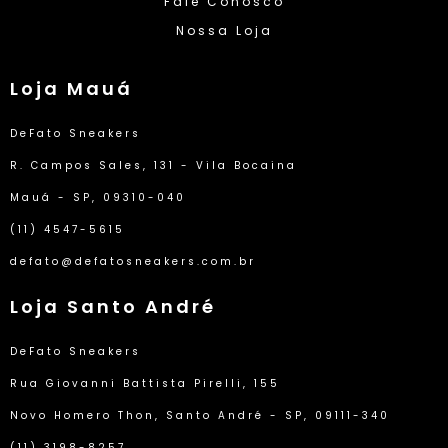
Fale Conosco
Nossa Loja
Loja Mauá
DeFato Sneakers
R. Campos Sales, 131 - Vila Bocaina
Mauá - SP, 09310-040
(11) 4547-5615
defato@defatosneakers.com.br
Loja Santo André
DeFato Sneakers
Rua Giovanni Battista Pirelli, 155
Novo Homero Thon, Santo André - SP, 09111-340
(11) 3198-8257