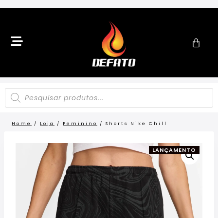
Home
/
Loja
/
Feminino
/
Shorts Nike Chill
LANÇAMENTO