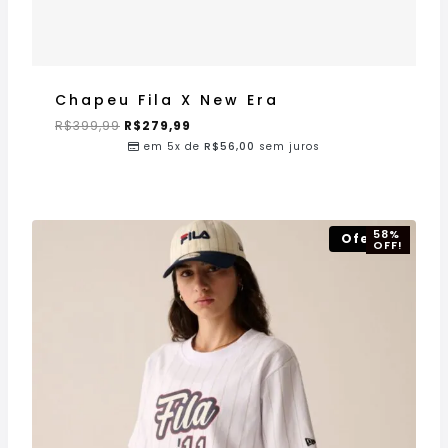
Chapeu Fila X New Era
R$
399,99
R$
279,99
em 5x de
R$
56,00
sem juros
58%
Oferta!
OFF!