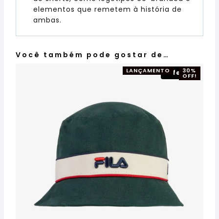
elementos que remetem à história de
ambas.
Você também pode gostar de…
LANÇAMENTO
30%
Oferta!
OFF!