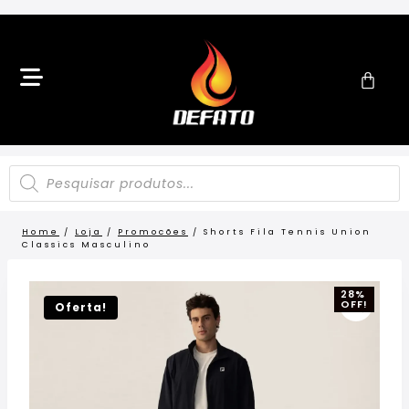
Home
/
Loja
/
Promocões
/
Shorts Fila Tennis Union
Classics Masculino
28%
OFF!
Oferta!