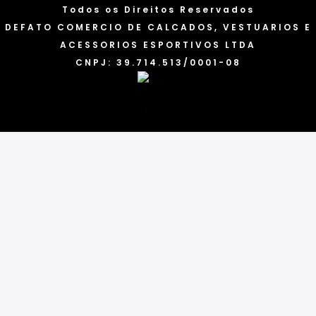
Todos os Direitos Reservados
DEFATO COMERCIO DE CALCADOS, VESTUARIOS E
ACESSORIOS ESPORTIVOS LTDA
CNPJ: 39.714.513/0001-08
Categorias
Marcas
Acessórios
Tênis
Blusas
Bonés
Camisetas
Calças
Chinelos
Conjuntos
Cuecas
Jaquetas
Meias