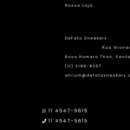
Nossa Loja
DeFato Sneakers
Rua Giovann
Novo Homero Thon, Santo
(11) 3198-8257
atrium@defatosneakers.
11 4547-5615
11 4547-5615
ransparência Google