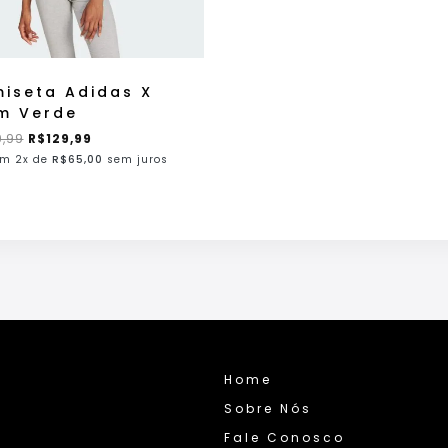
iseta Adidas X
m Verde
9,99
R$
129,99
m 2x de
R$
65,00
sem juros
Home
Sobre Nós
Fale Conosco