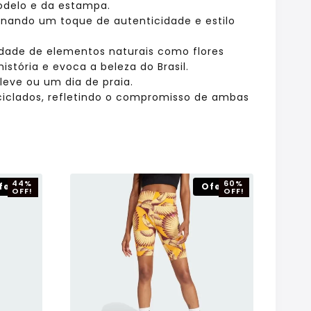
odelo e da estampa.
ionando um toque de autenticidade e estilo
dade de elementos naturais como flores
stória e evoca a beleza do Brasil.
leve ou um dia de praia.
iclados, refletindo o compromisso de ambas
44%
60%
ferta!
Oferta!
OFF!
OFF!