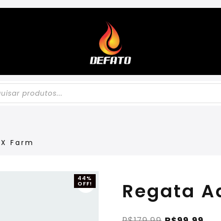
 X Farm
44%
Regata A
OFF!
R$
179,99
R$
99,99