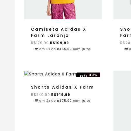
Camiseta Adidas X
Sho
Farm Laranja
Far
R$
179,99
R$
109,99
R$
24
em 2x de
R$
55,00
sem juros
40%
Oferta!
OFF!
Shorts Adidas X Farm
R$
249,99
R$
149,99
em 2x de
R$
75,00
sem juros