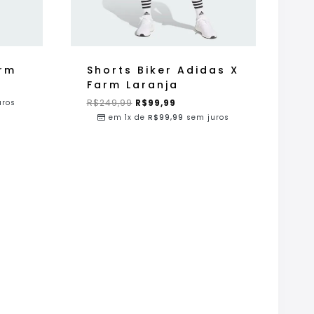
arm
Shorts Biker Adidas X
Farm Laranja
R$
249,99
R$
99,99
uros
em 1x de
R$
99,99
sem juros