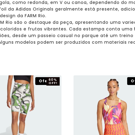
e gola, como redonda, em V ou canoa, dependendo do m
foil da Adidas Originals geralmente está presente, adic
 design da FARM Rio.
M Rio são o destaque da peça, apresentando uma varie
 coloridos e frutas vibrantes. Cada estampa conta uma hi
iões, desde um passeio casual no parque até um treino 
lguns modelos podem ser produzidos com materiais rec
60%
Oferta!
O
OFF!