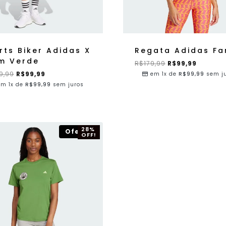
rts Biker Adidas X
Regata Adidas F
m Verde
R$
179,99
R$
99,99
9,99
R$
99,99
em 1x de
R$
99,99
sem j
em 1x de
R$
99,99
sem juros
28%
Oferta!
OFF!