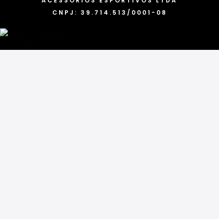
ACESSORIOS ESPORTIVOS LTDA
CNPJ: 39.714.513/0001-08
FACEBOOK
INSTAGRAM
PROMOÇÕES
Categorias
Marcas
Acessórios
Tênis
Blusas
Bonés
Camisetas
Calças
Chinelos
Conjuntos
Cuecas
Jaquetas
Meias