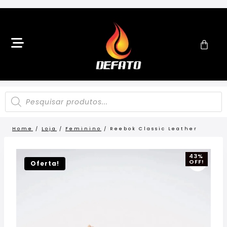
Home
/
Loja
/
Feminino
/
Reebok Classic Leather
43%
OFF!
Oferta!