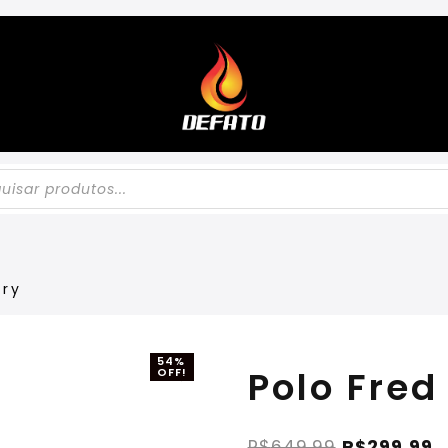
rry
54%
Polo Fred
OFF!
R$
649,99
R$
299,99