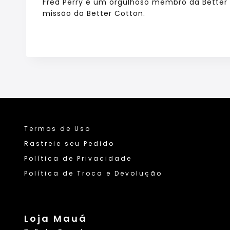
Fred Perry é um orgulhoso membro da Better 
missão da Better Cotton.
Termos de Uso
Rastreie seu Pedido
Política de Privacidade
Política de Troca e Devolução
Loja Mauá