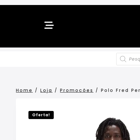
Home
/
Loja
/
Promocões
/
Polo Fred Pe
Oferta!