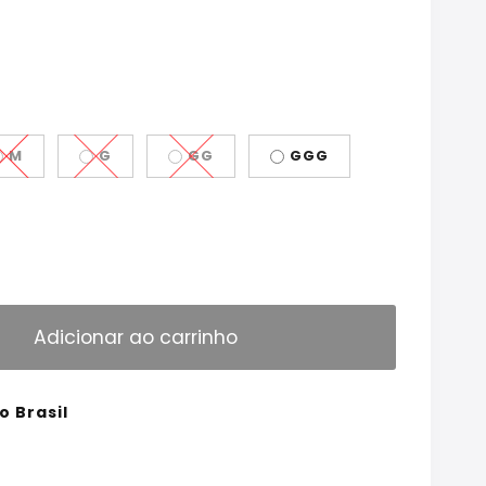
M
G
GG
GGG
Adicionar ao carrinho
o Brasil