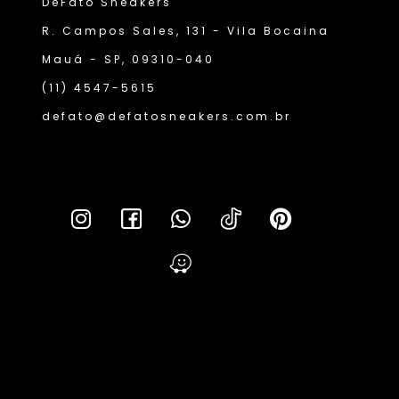
DeFato Sneakers
R. Campos Sales, 131 - Vila Bocaina
Mauá - SP, 09310-040
(11) 4547-5615
defato@defatosneakers.com.br
Lei da T