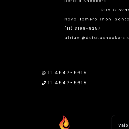
DeFato Sneakers
Rua Giovann
Novo Homero Thon, Santo
(11) 3198-8257
atrium@defatosneakers.
11 4547-5615
11 4547-5615
ransparência Google
Site Seguro
Valo