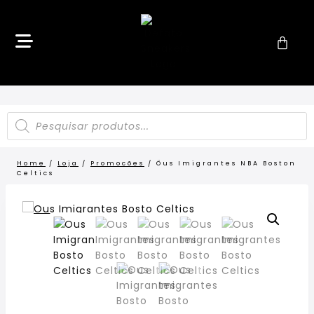
Home
/
Loja
/
Promocões
/
Öus Imigrantes NBA Boston
Celtics