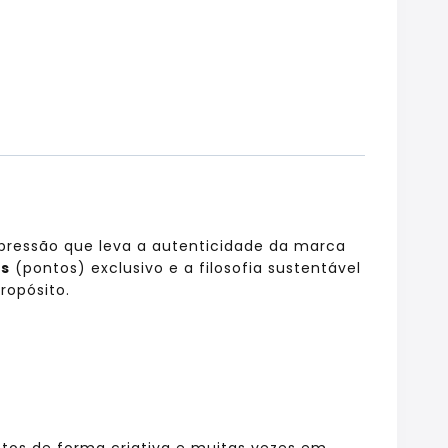
pressão que leva a autenticidade da marca
ts
(pontos) exclusivo e a filosofia sustentável
ropósito.
ontos de forma criativa e muitas vezes em