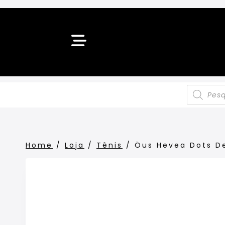
Home
/
Loja
/
Tênis
/
Öus Hevea Dots D