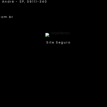
 André - SP, 09111-340
com.br
guro
Compra Protegida