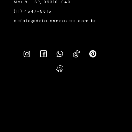
Mauá - SP, 09310-040
(11) 4547-5615
defato@defatosneakers.com.br
L