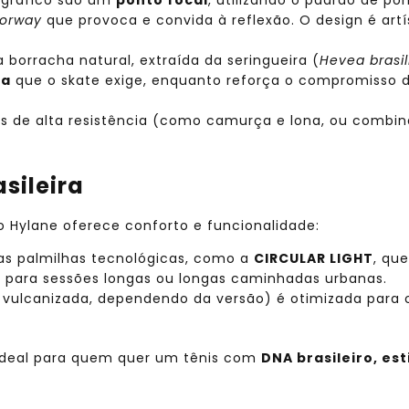
lorway
que provoca e convida à reflexão. O design é artí
a borracha natural, extraída da seringueira (
Hevea brasil
ia
que o skate exige, enquanto reforça o compromisso 
 de alta resistência (como camurça e lona, ou combina
sileira
 o Hylane oferece conforto e funcionalidade:
uas palmilhas tecnológicas, como a
CIRCULAR LIGHT
, qu
o para sessões longas ou longas caminhadas urbanas.
u vulcanizada, dependendo da versão) é otimizada para
ideal para quem quer um tênis com
DNA brasileiro, est