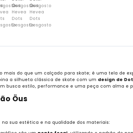
o mais do que um calçado para skate; é uma tela de ex
bina a silhueta clássica de skate com um
design de Do
em busca estilo, performance e uma peça com alma e p
ção Öus
 na sua estética e na qualidade dos materiais:
 gráfico são um
ponto focal
, utilizando o padrão de p