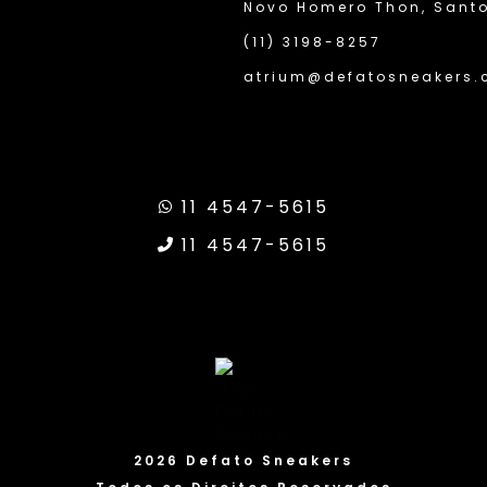
Novo Homero Thon, Santo
(11) 3198-8257
atrium@defatosneakers.
Site Se
11 4547-5615
ei da Transparência Google
11 4547-5615
2026 Defato Sneakers