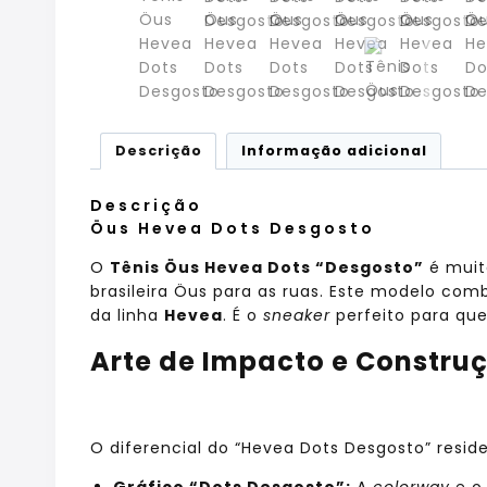
Descrição
Informação adicional
Descrição
Öus Hevea Dots Desgosto
O
Tênis Öus Hevea Dots “Desgosto”
é muit
brasileira Öus para as ruas. Este modelo com
da linha
Hevea
. É o
sneaker
perfeito para qu
Arte de Impacto e Constru
O diferencial do “Hevea Dots Desgosto” reside
Gráfico “Dots Desgosto”:
A
colorway
e o