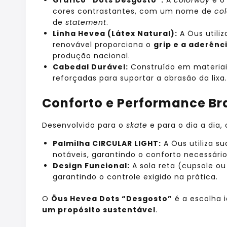
cores contrastantes, com um nome de
co
de
statement
.
Linha Hevea (Látex Natural):
A Öus utiliz
renovável proporciona o
grip e a aderênc
produção nacional.
Cabedal Durável:
Construído em materiais
reforçadas para suportar a abrasão da lixa.
Conforto e Performance Bra
Desenvolvido para o
skate
e para o dia a dia,
Palmilha CIRCULAR LIGHT:
A Öus utiliza s
notáveis, garantindo o conforto necessári
Design Funcional:
A sola reta (cupsole o
garantindo o controle exigido na prática.
O
Öus Hevea Dots “Desgosto”
é a escolha 
um propósito sustentável
.