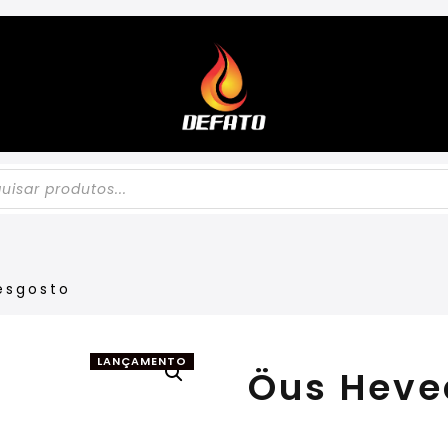
esgosto
LANÇAMENTO
Öus Heve