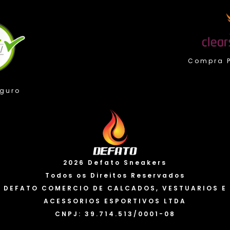
Compra Protegida
Valorizamos sua privacidade
2026 Defato Sneakers
Usamos cookies para melhorar sua experiência. Ao
continuar a usar nosso site, você concorda com o uso
Todos os Direitos Reservados
de cookies e a coleta de dados. Você pode saber mais
DEFATO COMERCIO DE CALCADOS, VESTUARIOS E
em nossa “Política de privacidade” e alterar suas
ACESSORIOS ESPORTIVOS LTDA
preferências a qualquer momento.
Política de cookies
CNPJ: 39.714.513/0001-08
Eu Aceito