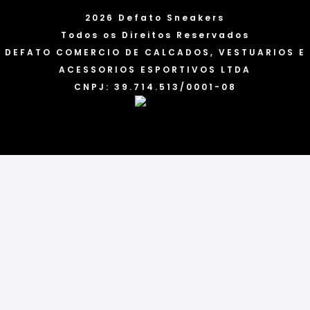
2026 Defato Sneakers
Todos os Direitos Reservados
DEFATO COMERCIO DE CALCADOS, VESTUARIOS E
ACESSORIOS ESPORTIVOS LTDA
CNPJ: 39.714.513/0001-08
Categorias
Marcas
Acessórios
Tênis
Blusas
Bonés
Camisetas
Calças
Chinelos
Conjuntos
Cuecas