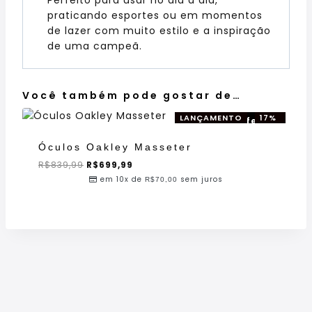
praticando esportes ou em momentos
de lazer com muito estilo e a inspiração
de uma campeã.
Você também pode gostar de…
LANÇAMENTO
17%
Oferta!
OFF!
Óculos Oakley Masseter
R$
839,99
R$
699,99
em 10x de
sem juros
R$
70,00