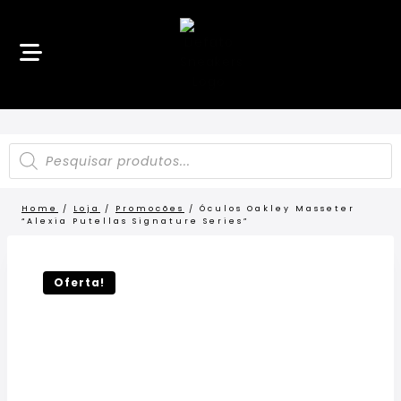
Home
/
Loja
/
Promocões
/
Óculos Oakley Masseter
“Alexia Putellas Signature Series”
LANÇAMENTO
20%
OFF!
Oferta!