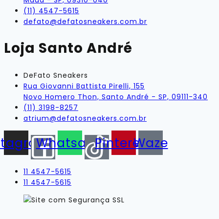
Mauá - SP, 09310-040
(11) 4547-5615
defato@defatosneakers.com.br
Loja Santo André
DeFato Sneakers
Rua Giovanni Battista Pirelli, 155
Novo Homero Thon, Santo André - SP, 09111-340
(11) 3198-8257
atrium@defatosneakers.com.br
stagram
Whatsapp
Pinterest
Waze
11 4547-5615
11 4547-5615