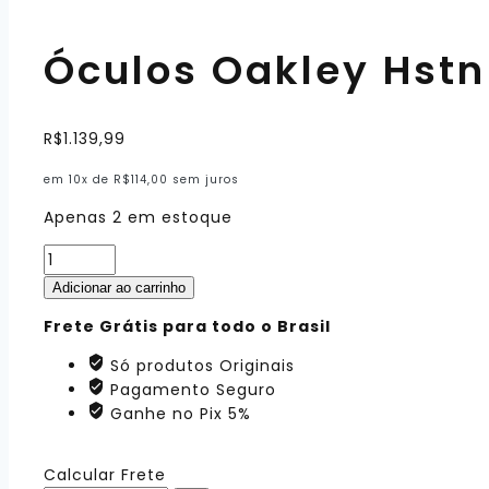
Óculos Oakley Hstn
R$
1.139,99
em 10x de
R$
114,00
sem juros
Apenas 2 em estoque
Óculos
Oakley
Adicionar ao carrinho
Hstn
Frete Grátis para todo o Brasil
"Kylian
Mbappé"
Só produtos Originais
quantidade
Pagamento Seguro
Ganhe no Pix 5%
Calcular Frete