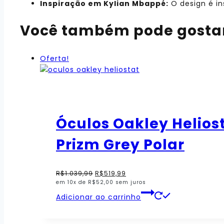
Inspiração em Kylian Mbappé:
O design é in
Você também pode gosta
Oferta!
Óculos Oakley Helios
Prizm Grey Polar
O
O
R$
1.039,99
R$
519,99
preço
preço
em 10x de
R$
52,00
sem juros
original
atual
era:
é:
Adicionar ao carrinho
R$1.039,99.
R$519,99.