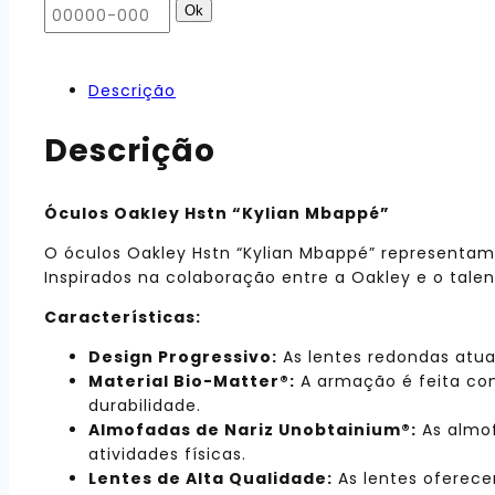
Ok
Descrição
Descrição
Óculos Oakley Hstn “Kylian Mbappé”
O óculos Oakley Hstn “Kylian Mbappé” representa
Inspirados na colaboração entre a Oakley e o tale
Características:
Design Progressivo:
As lentes redondas atua
Material Bio-Matter®:
A armação é feita com
durabilidade.
Almofadas de Nariz Unobtainium®:
As almof
atividades físicas.
Lentes de Alta Qualidade:
As lentes oferecem