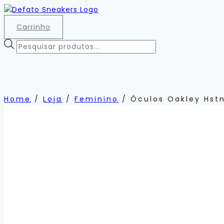
Pular
para
Carrinho
o
Conteúdo
Pesquisar
produtos
Home
/
Loja
/
Feminino
/
Óculos Oakley Hstn