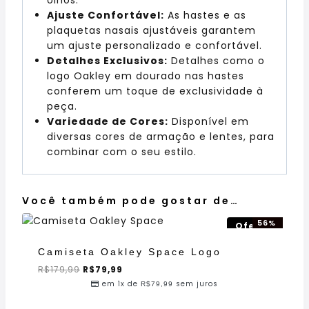
Ajuste Confortável:
As hastes e as
plaquetas nasais ajustáveis garantem
um ajuste personalizado e confortável.
Detalhes Exclusivos:
Detalhes como o
logo Oakley em dourado nas hastes
conferem um toque de exclusividade à
peça.
Variedade de Cores:
Disponível em
diversas cores de armação e lentes, para
combinar com o seu estilo.
Você também pode gostar de…
56%
Oferta!
OFF!
Camiseta Oakley Space Logo
R$
179,99
R$
79,99
em 1x de
sem juros
R$
79,99