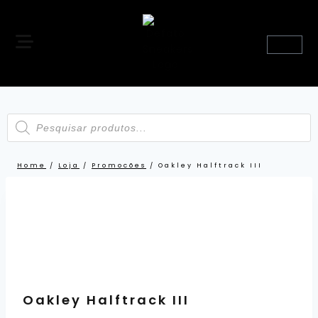
Home
/
Loja
/
Promocões
/
Oakley Halftrack III
Oakley Halftrack III