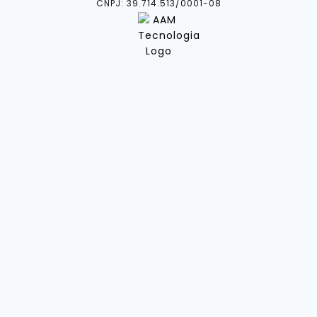
CNPJ: 39.714.513/0001-08
Categorias
Marcas
Acessórios
Tênis
Blusas
Bonés
Camisetas
Calças
Chinelos
Conjuntos
Cuecas
Jaquetas
Meias
Mochilas