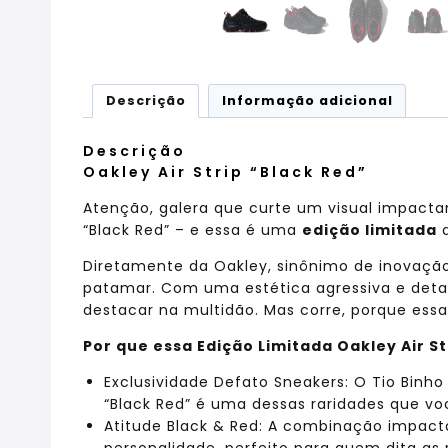
Descrição
Informação adicional
Descrição
Oakley Air Strip “Black Red”
Atenção, galera que curte um visual impactan
“Black Red” – e essa é uma
edição limitada
q
Diretamente da Oakley, sinônimo de inovação e
patamar. Com uma estética agressiva e deta
destacar na multidão. Mas corre, porque essa
Por que essa Edição Limitada Oakley Air S
Exclusividade Defato Sneakers: O Tio Binho
“Black Red” é uma dessas raridades que vo
Atitude Black & Red: A combinação impact
personalidade, perfeito para quem dita as r