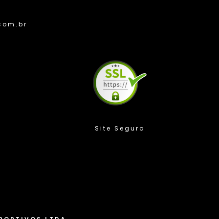
com.br
Compra Protegida
ro