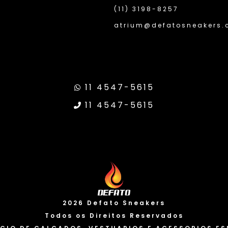
(11) 3198-8257
atrium@defatosneakers.
11 4547-5615
11 4547-5615
 da Transparência Google
Site Segu
2026 Defato Sneakers
Todos os Direitos Reservados