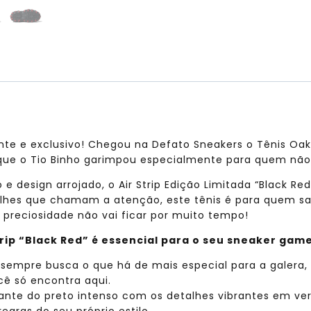
te e exclusivo! Chegou na Defato Sneakers o Tênis Oakl
ue o Tio Binho garimpou especialmente para quem não a
 design arrojado, o Air Strip Edição Limitada “Black Re
lhes que chamam a atenção, este tênis é para quem s
 preciosidade não vai ficar por muito tempo!
trip “Black Red” é essencial para o seu sneaker gam
 sempre busca o que há de mais especial para a galera, e
cê só encontra aqui.
ante do preto intenso com os detalhes vibrantes em ver
egras do seu próprio estilo.