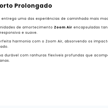
forto Prolongado
o entrega uma das experiências de caminhada mais ma
nidades de amortecimento
Zoom Air
encapsuladas tan
esponsiva e suave.
feita harmonia com o Zoom Air, absorvendo os impactos
gado.
a durável com ranhuras flexíveis profundas que acom
anas.