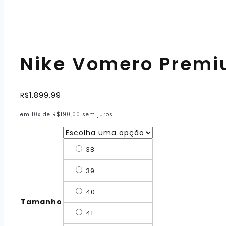
Nike Vomero Premi
R$
1.899,99
em 10x de
R$
190,00
sem juros
38
39
40
Tamanho
41