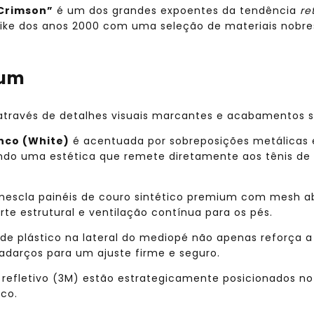
Crimson”
é um dos grandes expoentes da tendência
re
 Nike dos anos 2000 com uma seleção de materiais nobr
ium
l através de detalhes visuais marcantes e acabamentos s
nco (White)
é acentuada por sobreposições metálicas
ando uma estética que remete diretamente aos tênis de 
escla painéis de couro sintético premium com mesh ab
orte estrutural e ventilação contínua para os pés.
 de plástico na lateral do mediopé não apenas reforça a 
arços para um ajuste firme e seguro.
refletivo (3M) estão estrategicamente posicionados no c
ico.