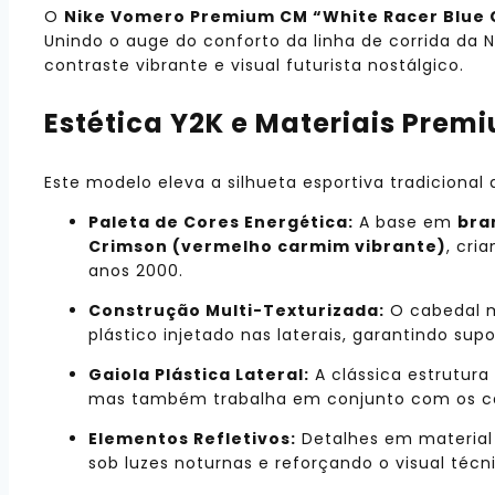
O
Nike Vomero Premium CM “White Racer Blue 
Unindo o auge do conforto da linha de corrida da
contraste vibrante e visual futurista nostálgico.
Estética Y2K e Materiais Prem
Este modelo eleva a silhueta esportiva tradiciona
Paleta de Cores Energética:
A base em
bra
Crimson (vermelho carmim vibrante)
, cri
anos 2000.
Construção Multi-Texturizada:
O cabedal m
plástico injetado nas laterais, garantindo sup
Gaiola Plástica Lateral:
A clássica estrutura
mas também trabalha em conjunto com os cad
Elementos Refletivos:
Detalhes em material 
sob luzes noturnas e reforçando o visual técn