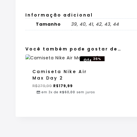
Informação adicional
Tamanho
39, 40, 41, 42, 43, 44
Você também pode gostar de…
36%
Oferta!
OFF!
Camiseta Nike Air
Max Day 2
R$
279,99
R$
179,99
em 3x de
R$
60,00
sem juros