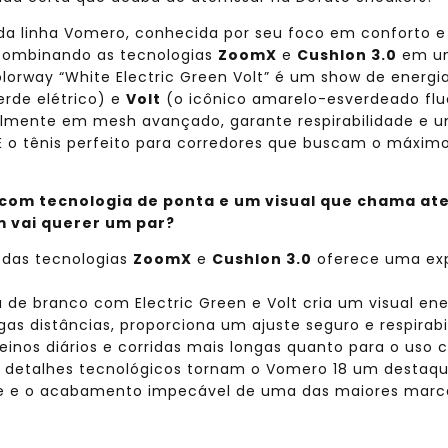
da linha Vomero, conhecida por seu foco em conforto e 
combinando as tecnologias
ZoomX
e
Cushlon 3.0
em um
olorway “White Electric Green Volt” é um show de energ
rde elétrico) e
Volt
(o icônico amarelo-esverdeado flu
almente em mesh avançado, garante respirabilidade e u
. É o tênis perfeito para corredores que buscam o máx
s com tecnologia de ponta e um visual que chama ate
m vai querer um par?
das tecnologias
ZoomX
e
Cushlon 3.0
oferece uma exp
 de branco com Electric Green e Volt cria um visual ene
as distâncias, proporciona um ajuste seguro e respirabil
reinos diários e corridas mais longas quanto para o uso 
 detalhes tecnológicos tornam o Vomero 18 um destaque
e e o acabamento impecável de uma das maiores marca