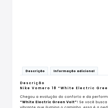
Descrição
Informação adicional
Descrição
Nike Vomero 18 “White Electric Gree
Chegou a evolução do conforto e da performa
“White Electric Green Volt”
! Se você busca
vibrante que ilumina o caminho, essa é a ped