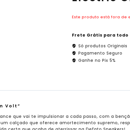
Este produto está fora de 
Frete Grátis para todo 
Só produtos Originais
Pagamento Seguro
Ganhe no Pix 5%
n Volt”
nce que vai te impulsionar a cada passo, com a bençã
 um calçado que oferece amortecimento supremo, respo
ida certa que acaba de aterrissar na Defato Sneakers!