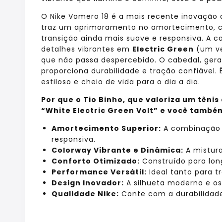
O Nike Vomero 18 é a mais recente inovação 
traz um aprimoramento no amortecimento, 
transição ainda mais suave e responsiva. A c
detalhes vibrantes em
Electric Green
(um ve
que não passa despercebido. O cabedal, ger
proporciona durabilidade e tração confiável
estiloso e cheio de vida para o dia a dia.
Por que o Tio Binho, que valoriza um têni
“White Electric Green Volt” e você també
Amortecimento Superior:
A combinação 
responsiva.
Colorway Vibrante e Dinâmica:
A mistura
Conforto Otimizado:
Construído para long
Performance Versátil:
Ideal tanto para t
Design Inovador:
A silhueta moderna e os
Qualidade Nike:
Conte com a durabilidad