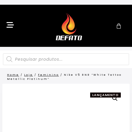
Home
/
Loja
/
Feminino
/
Nike V5 RNR “White Tattoo
Metallic Platinum”
LANÇAMENTO