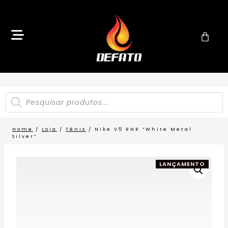
Home
/
Loja
/
Tênis
/
Nike V5 RNR “White Metal
Silver”
LANÇAMENTO