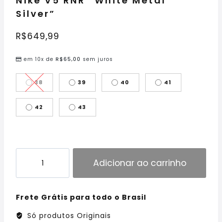
Nike V5 RNR “White Metal
Silver”
R$
649,99
em 10x de
R$
65,00
sem juros
38
39
40
41
42
43
Adicionar ao carrinho
Frete Grátis para todo o Brasil
Só produtos Originais