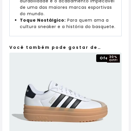
durabilidade e o acabamento impecável
de uma das maiores marcas esportivas
do mundo.
Toque Nostálgico:
Para quem ama a
cultura sneaker e a história do basquete.
Você também pode gostar de…
30%
Oferta!
OFF!