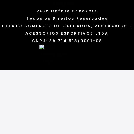
2026 Defato Sneakers
Todos os Direitos Reservados
DEFATO COMERCIO DE CALCADOS, VESTUARIOS E
ACESSORIOS ESPORTIVOS LTDA
CNPJ: 39.714.513/0001-08
Categorias
Marcas
Acessórios
Tênis
Blusas
Bonés
Camisetas
Calças
Chinelos
Conjuntos