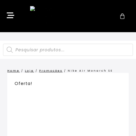
11%
OFF!
Home
/
Loja
/
Promocões
/
Nike Air Monarch SE
Oferta!