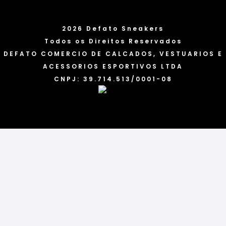
2026 Defato Sneakers
Todos os Direitos Reservados
DEFATO COMERCIO DE CALCADOS, VESTUARIOS E
ACESSORIOS ESPORTIVOS LTDA
CNPJ: 39.714.513/0001-08
Categorias
Marcas
Acessórios
Tênis
Blusas
Bonés
Camisetas
Calças
Chinelos