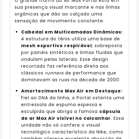
O grande trunfo do Air Max Portal está em
sua presença visual marcante e nas linhas
orgânicas que dão ao calçado uma
sensação de movimento constante:
Cabedal em Multicamadas Dinâmicas:
A estrutura do tênis utiliza uma base de
mesh esportivo respirável
, sobreposta
por painéis sintéticos e linhas fluidas que
ondulam pelas laterais. Esse design
recortado faz referência direta aos
clássicos
runners
de performance que
dominavam as ruas na década de 2000.
Amortecimento Max Air em Destaque:
Fiel ao DNA da linha, o Portal ostenta uma
entressola de espuma espessa e
esculpida que abriga a famosa
cápsula
de ar Max Air visível no calcanhar
. Essa
unidade não só confere o visual
tecnológico característico da Nike, como
também oferece excelente absorção de