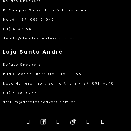
DeFato Sneakers
R. Campos Sales, 131 - Vila Bocaina
Mauá - SP, 09310-040
(11) 4547-5615
defato@defatosneakers.com.br
Loja Santo André
DeFato Sneakers
Rua Giovanni Battista Pirelli, 155
Novo Homero Thon, Santo André - SP, 09111-340
(11) 3198-8257
atrium@defatosneakers.com.br