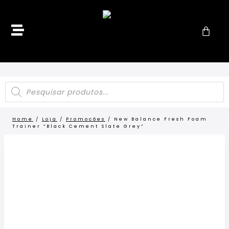
Home
/
Loja
/
Promocões
/
New Balance Fresh Foam
Trainer “Black Cement Slate Grey”