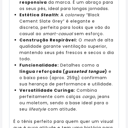
responsiva
da marca. É um abraço para
os seus pés, ideal para longas jornadas.
Estética
Stealth
:
A
colorway
“Black
Cement Slate Grey” é elegante e
discreta, perfeita para looks que vão do
casual ao
smart-casual
sem esforço.
Construção Respirável:
O
mesh
de alta
qualidade garante ventilação superior,
mantendo seus pés frescos e secos o dia
todo.
Funcionalidade:
Detalhes como a
língua reforçada (
gusseted tongue
)
e
o baixo peso (aprox. 259g) confirmam
sua herança de performance e utilidade.
Versatilidade Curinga:
Combina
perfeitamente com calças
cargo
, jeans
ou moletom, sendo a base ideal para o
seu
lifestyle
com atitude.
É o tênis perfeito para quem quer um visual
que é pura atitude e tem uma história para