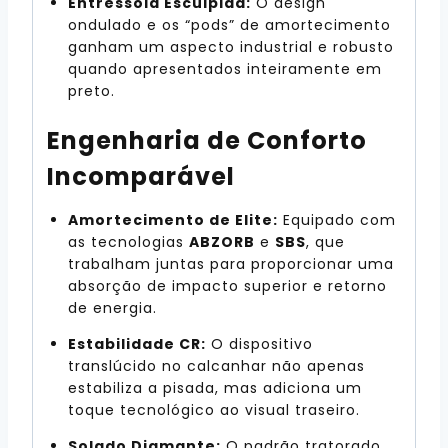
Entressola Esculpida:
O design
ondulado e os “pods” de amortecimento
ganham um aspecto industrial e robusto
quando apresentados inteiramente em
preto.
Engenharia de Conforto
Incomparável
Amortecimento de Elite:
Equipado com
as tecnologias
ABZORB
e
SBS
, que
trabalham juntas para proporcionar uma
absorção de impacto superior e retorno
de energia.
Estabilidade CR:
O dispositivo
translúcido no calcanhar não apenas
estabiliza a pisada, mas adiciona um
toque tecnológico ao visual traseiro.
Solado Diamante:
O padrão tratorado