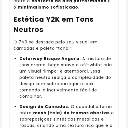
entre o
conforto de alta performance
e
o
minimalismo sofisticado
.
Estética Y2K em Tons
Neutros
O 740 se destaca pelo seu visual em
camadas e paleta “tonal”:
Colorway Bisque Angora:
A mistura de
tons creme, bege suave e off-white cria
um visual “limpo” e atemporal. Essa
paleta neutra realça a complexidade do
design sem sobrecarregar o look,
tornando-o incrivelmente fácil de
combinar.
Design de Camadas:
O cabedal alterna
entre
mesh (tela) de tramas abertas
e
sobreposições sintéticas metálicas e
foscas, criando uma textura rica que é a