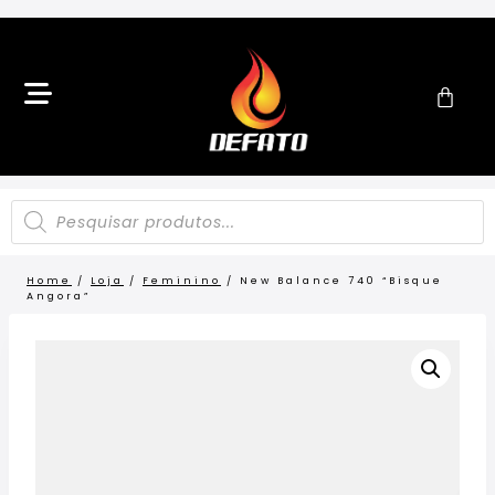
Home
/
Loja
/
Feminino
/
New Balance 740 “Bisque
Angora”