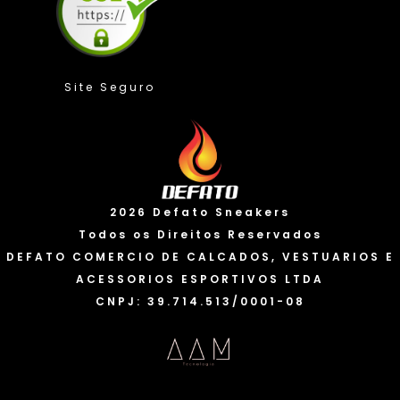
Compra Protegida
Valorizamos sua privacidade
2026 Defato Sneakers
Usamos cookies para melhorar sua experiência. Ao
continuar a usar nosso site, você concorda com o uso
Todos os Direitos Reservados
de cookies e a coleta de dados. Você pode saber mais
DEFATO COMERCIO DE CALCADOS, VESTUARIOS E
em nossa “Política de privacidade” e alterar suas
ACESSORIOS ESPORTIVOS LTDA
preferências a qualquer momento.
Política de cookies
CNPJ: 39.714.513/0001-08
Eu Aceito
Personalizar