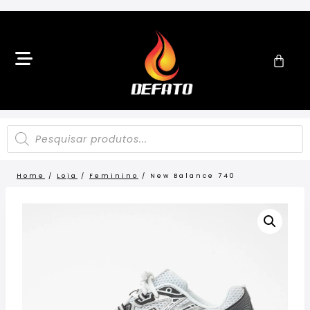
Home
/
Loja
/
Feminino
/
New Balance 740