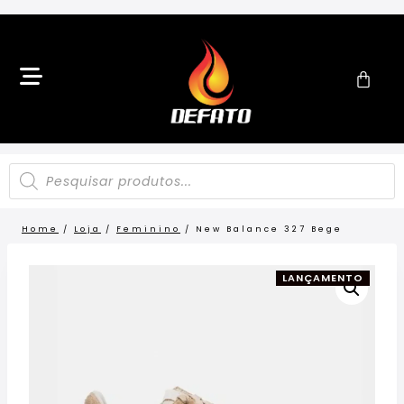
Home
/
Loja
/
Feminino
/
New Balance 327 Bege
LANÇAMENTO