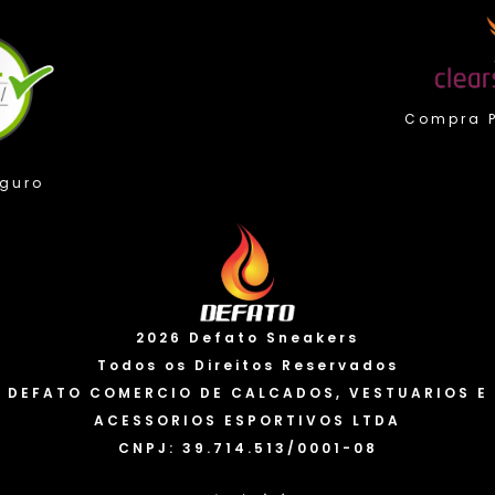
Compra Protegida
Valorizamos sua privacidade
2026 Defato Sneakers
Usamos cookies para melhorar sua experiência. Ao
continuar a usar nosso site, você concorda com o uso
Todos os Direitos Reservados
de cookies e a coleta de dados. Você pode saber mais
DEFATO COMERCIO DE CALCADOS, VESTUARIOS E
em nossa “Política de privacidade” e alterar suas
ACESSORIOS ESPORTIVOS LTDA
preferências a qualquer momento.
Política de cookies
CNPJ: 39.714.513/0001-08
Eu Aceito