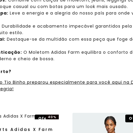
toque casual ou com botas para um look mais ousado.
upa:
Leve a energia e a alegria do nosso país para onde 
:
Durabilidade e acabamento impecável garantidos pela
to estilo.
l:
Destaque-se da multidão com essa peça que foge do
sticação:
O Moletom Adidas Farm equilibra o conforto 
erno e cheio de bossa.
orto?
 o Tio Binho preparou especialmente para você aqui na
egria!
40%
Oferta!
O
OFF!
rts Adidas X Farm