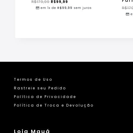
Far
R$
179,99
R$
99,99
R$
17
em 1x de
R$
99,99
sem juros
e
Termos de Uso
Rastreie seu Pedido
Política de Privacidade
Política de Troca e Devolução
Loja Mauá