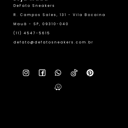
DeFato Sneakers
R. Campos Sales, 131 - Vila Bocaina
Mauá - SP, 09310-040
(11) 4547-5615
defato@defatosneakers.com.br
Lei da T