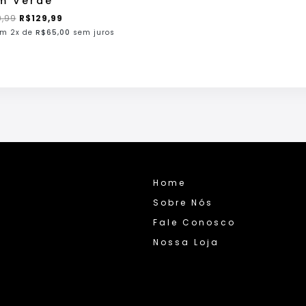
m Verde
9,99
R$
129,99
m 2x de
R$
65,00
sem juros
Home
Sobre Nós
Fale Conosco
Nossa Loja