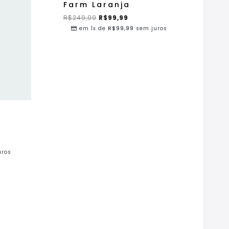
Farm Laranja
R$
249,99
R$
99,99
em 1x de
R$
99,99
sem juros
uros