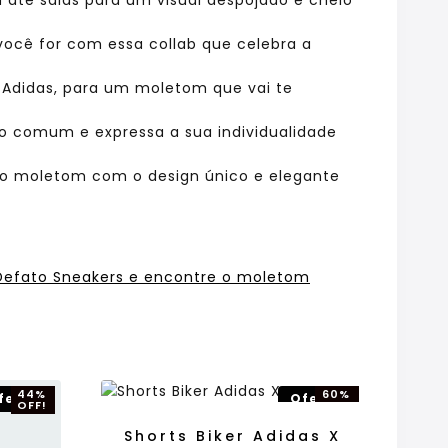
você for com essa collab que celebra a
 Adidas, para um moletom que vai te
 comum e expressa a sua individualidade
do moletom com o design único e elegante
 Defato Sneakers e encontre o moletom
44%
60%
ferta!
Oferta!
OFF!
OFF!
Shorts Biker Adidas X