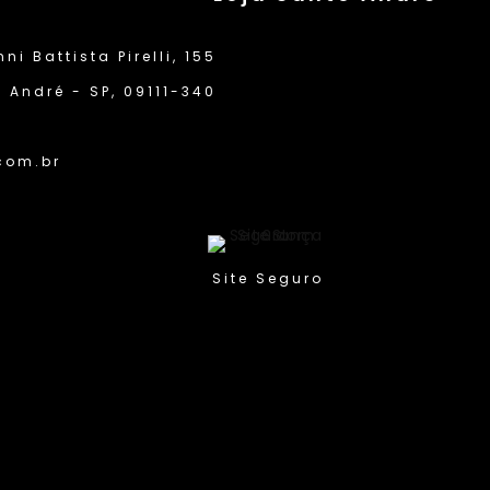
i Battista Pirelli, 155
 André - SP, 09111-340
com.br
Compra Protegida