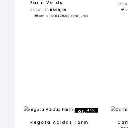
Farm Verde
R$
24
R$
249,99
R$
99,99
e
em 1x de
R$
99,99
sem juros
44%
Oferta!
OFF!
Regata Adidas Farm
Cam