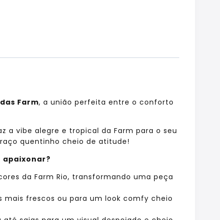
idas Farm
, a união perfeita entre o conforto
 a vibe alegre e tropical da Farm para o seu
braço quentinho cheio de atitude!
e apaixonar?
 cores da Farm Rio, transformando uma peça
as mais frescos ou para um look comfy cheio
até saias para um visual despojado e cheio