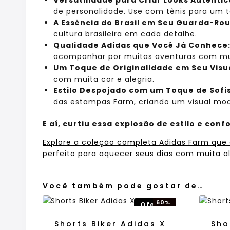
de personalidade. Use com tênis para um 
A Essência do Brasil em Seu Guarda-Ro
cultura brasileira em cada detalhe.
Qualidade Adidas que Você Já Conhece
acompanhar por muitas aventuras com mui
Um Toque de Originalidade em Seu Visua
com muita cor e alegria.
Estilo Despojado com um Toque de Sofi
das estampas Farm, criando um visual mod
E aí, curtiu essa explosão de estilo e conf
Explore a coleção completa Adidas Farm que
perfeito para aquecer seus dias com muita al
Você também pode gostar de…
60%
Oferta!
OFF!
Shorts Biker Adidas X
Sho