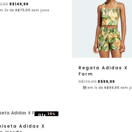
9,99
R$
149,99
m 2x de
R$
75,00
sem juros
Regata Adidas X
Farm
R$
179,99
R$
99,99
em 1x de
R$
99,99
sem j
28%
Oferta!
OFF!
iseta Adidas X