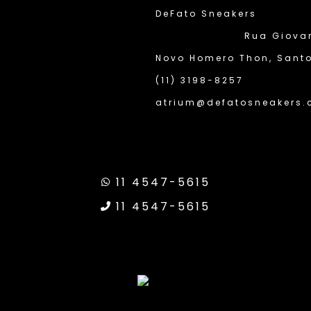
DeFato Sneakers
Rua Giovann
Novo Homero Thon, Santo
(11) 3198-8257
atrium@defatosneakers.
Site Seguro
11 4547-5615
ransparência Google
11 4547-5615