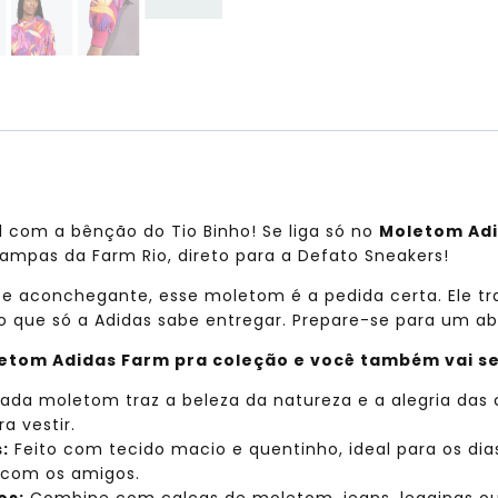
 com a bênção do Tio Binho! Se liga só no
Moletom Ad
tampas da Farm Rio, direto para a Defato Sneakers!
 aconchegante, esse moletom é a pedida certa. Ele traz
vo que só a Adidas sabe entregar. Prepare-se para um a
letom Adidas Farm pra coleção e você também vai s
ada moletom traz a beleza da natureza e a alegria das
a vestir.
:
Feito com tecido macio e quentinho, ideal para os di
ir com os amigos.
os:
Combine com calças de moletom, jeans, leggings ou 