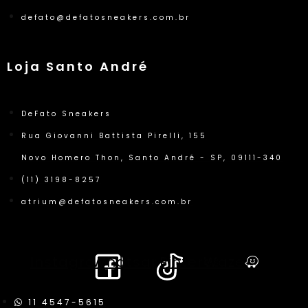
defato@defatosneakers.com.br
Loja Santo André
DeFato Sneakers
Rua Giovanni Battista Pirelli, 155
Novo Homero Thon, Santo André - SP, 09111-340
(11) 3198-8257
atrium@defatosneakers.com.br
Instagram
Whatsapp
Pinterest
Waze
11 4547-5615