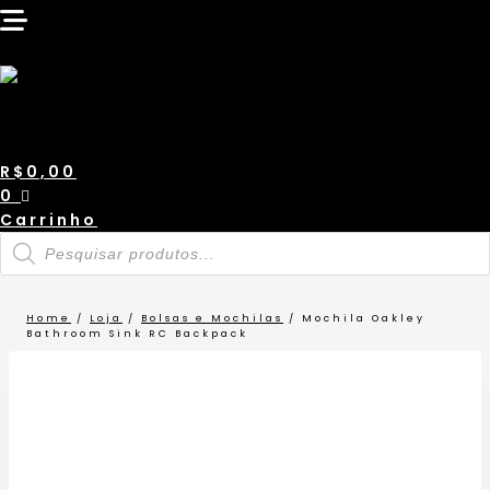
Pular
LANÇAMENTO
para
o
Conteúdo
R$
0,00
0
Carrinho
Pesquisar
produtos
Home
/
Loja
/
Bolsas e Mochilas
/
Mochila Oakley
Bathroom Sink RC Backpack