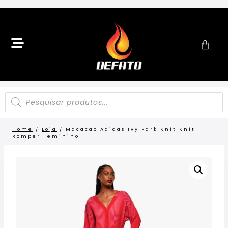
Home
/
Loja
/
Macacão Adidas Ivy Park Knit Knit
Romper Feminino