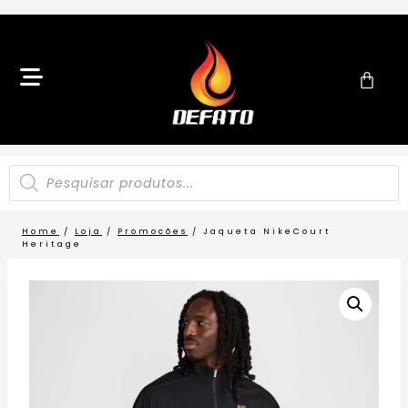
Home
/
Loja
/
Promocões
/
Jaqueta NikeCourt
Heritage