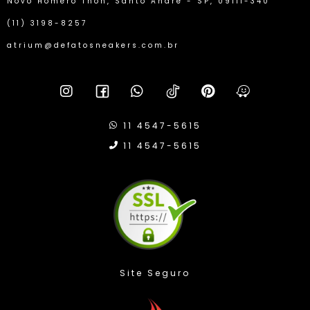
Novo Homero Thon, Santo André - SP, 09111-340
(11) 3198-8257
atrium@defatosneakers.com.br
11 4547-5615
11 4547-5615
Compra Proteg