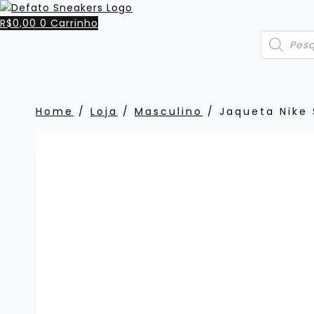
Pular
para
R$
0,00
0
Carrinho
Pesquisar
o
produtos
Conteúdo
Home
/
Loja
/
Masculino
/
Jaqueta Nike