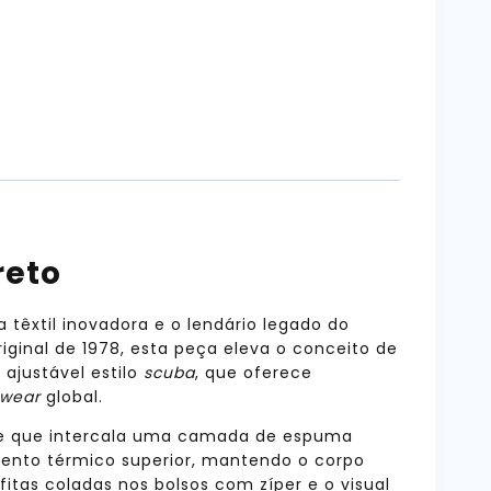
reto
êxtil inovadora e o lendário legado do
iginal de 1978, esta peça eleva o conceito de
ajustável estilo
scuba
, que oferece
twear
global.
ce que intercala uma camada de espuma
ento térmico superior, mantendo o corpo
tas coladas nos bolsos com zíper e o visual