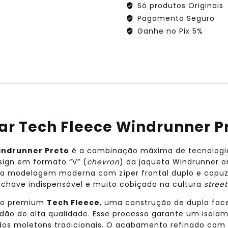
Só produtos Originais
Preto
Pagamento Seguro
quantidade
Ganhe no Pix 5%
ar Tech Fleece Windrunner P
indrunner Preto
é a combinação máxima de tecnologia t
esign em formato “V” (
chevron
) da jaqueta Windrunner or
a modelagem moderna com zíper frontal duplo e capuz 
chave indispensável e muito cobiçada na cultura
stree
ido premium
Tech Fleece
, uma construção de dupla fa
ão de alta qualidade. Esse processo garante um isolam
os moletons tradicionais. O acabamento refinado com fi