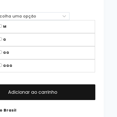
M
G
GG
GGG
Adicionar ao carrinho
o Brasil