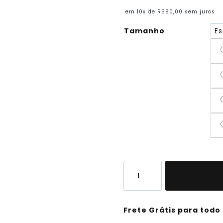
em 10x de
R$
80,00
sem juros
Tamanho
Jaqueta
Nike
Sportswear
Tech
Fleece
Frete Grátis para todo 
Windrunner