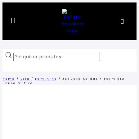
Home
/
Loja
/
Feminino
/
Jaqueta Adidas X Farm RIO
House Of Tiro
LANÇAMENTO