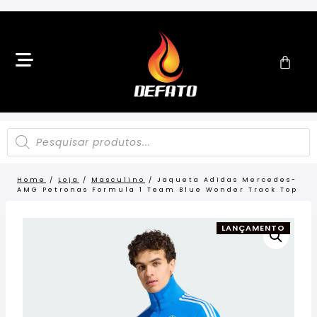
Home
/
Loja
/
Masculino
/
Jaqueta Adidas Mercedes-
AMG Petronas Formula 1 Team Blue Wonder Track Top
LANÇAMENTO