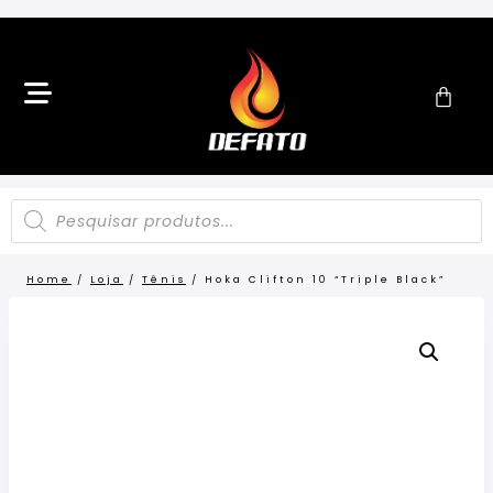
Home
/
Loja
/
Tênis
/
Hoka Clifton 10 “Triple Black”