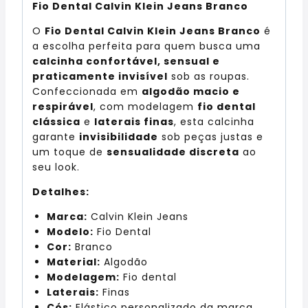
Fio Dental Calvin Klein Jeans Branco
O
Fio Dental Calvin Klein Jeans Branco
é
a escolha perfeita para quem busca uma
calcinha confortável, sensual e
praticamente invisível
sob as roupas.
Confeccionada em
algodão macio e
respirável
, com modelagem
fio dental
clássica
e
laterais finas
, esta calcinha
garante
invisibilidade
sob peças justas e
um toque de
sensualidade discreta
ao
seu look.
Detalhes:
Marca:
Calvin Klein Jeans
Modelo:
Fio Dental
Cor:
Branco
Material:
Algodão
Modelagem:
Fio dental
Laterais:
Finas
Cós:
Elástico personalizado da marca