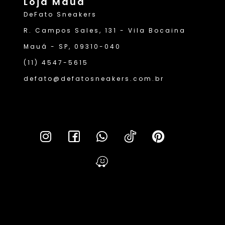
Loja Mauá
DeFato Sneakers
R. Campos Sales, 131 - Vila Bocaina
Mauá - SP, 09310-040
(11) 4547-5615
defato@defatosneakers.com.br
Lei da 