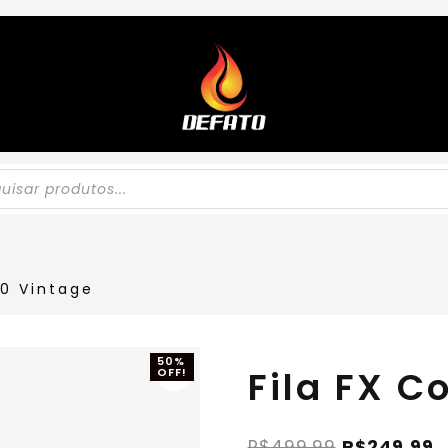
70 Vintage
50%
Fila FX C
OFF!
R$
499,99
R$
249,99