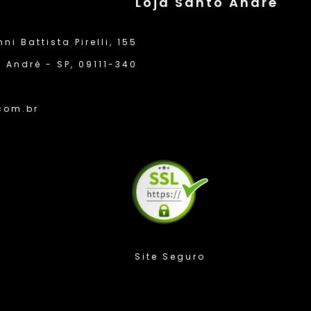
Loja Santo André
i Battista Pirelli, 155
 André - SP, 09111-340
com.br
Compra Protegida