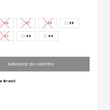
36
37
38
39
42
43
44
Adicionar ao carrinho
o Brasil