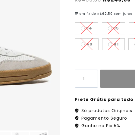
em 4x de
R$
62,50
sem juros
34
35
40
41
Frete Grátis para todo 
Só produtos Originais
Pagamento Seguro
Ganhe no Pix 5%