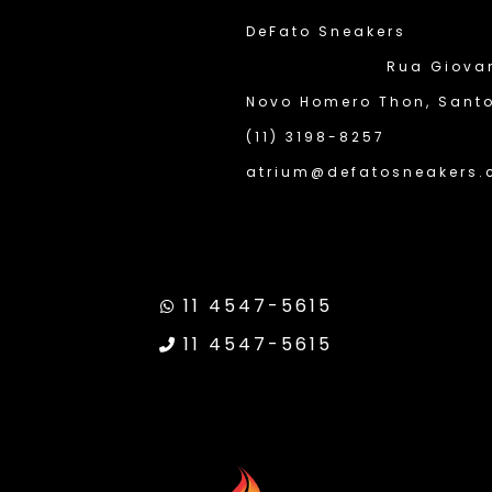
DeFato Sneakers
Rua Giovann
Novo Homero Thon, Santo
(11) 3198-8257
atrium@defatosneakers.
11 4547-5615
11 4547-5615
Transparência Google
Site Seguro