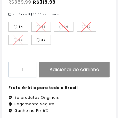
R$
359,99
R$
319,99
em 6x de
R$
53,33
sem juros
34
35
36
37
38
39
Adicionar ao carrinho
Frete Grátis para todo o Brasil
Só produtos Originais
Pagamento Seguro
Ganhe no Pix 5%