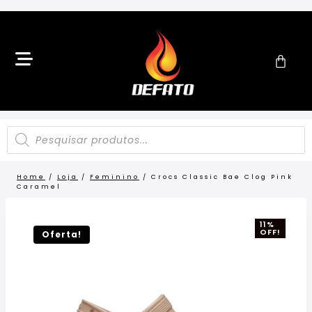
Home
/
Loja
/
Feminino
/
Crocs Classic Bae Clog Pink
Caramel
11%
OFF!
Oferta!