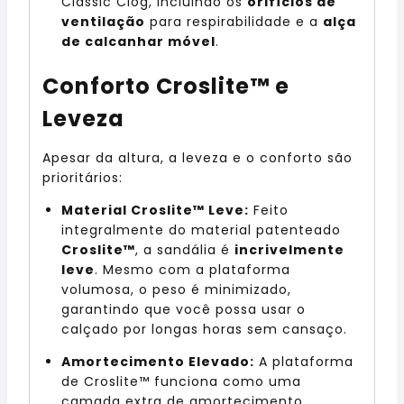
Classic Clog, incluindo os
orifícios de
ventilação
para respirabilidade e a
alça
de calcanhar móvel
.
Conforto Croslite™ e
Leveza
Apesar da altura, a leveza e o conforto são
prioritários:
Material Croslite™ Leve:
Feito
integralmente do material patenteado
Croslite™
, a sandália é
incrivelmente
leve
. Mesmo com a plataforma
volumosa, o peso é minimizado,
garantindo que você possa usar o
calçado por longas horas sem cansaço.
Amortecimento Elevado:
A plataforma
de Croslite™ funciona como uma
camada extra de amortecimento,