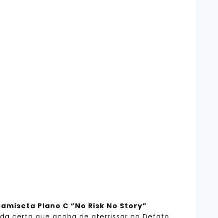
amiseta Plano C “No Risk No Story”
da certa que acaba de aterrissar na Defato