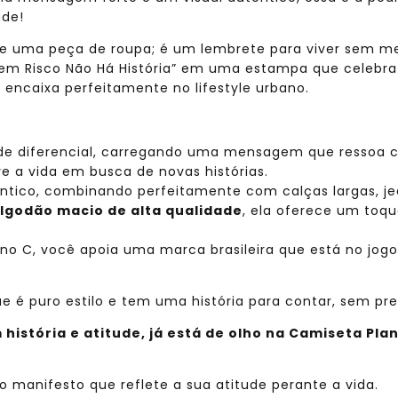
ade!
que uma peça de roupa; é um lembrete para viver sem m
e “Sem Risco Não Há História” em uma estampa que celebr
e encaixa perfeitamente no lifestyle urbano.
e diferencial, carregando uma mensagem que ressoa com
 a vida em busca de novas histórias.
ntico, combinando perfeitamente com calças largas, jea
lgodão macio de alta qualidade
, ela oferece um toq
no C, você apoia uma marca brasileira que está no jogo
e é puro estilo e tem uma história para contar, sem pre
 história e atitude, já está de olho na Camiseta Pla
manifesto que reflete a sua atitude perante a vida.