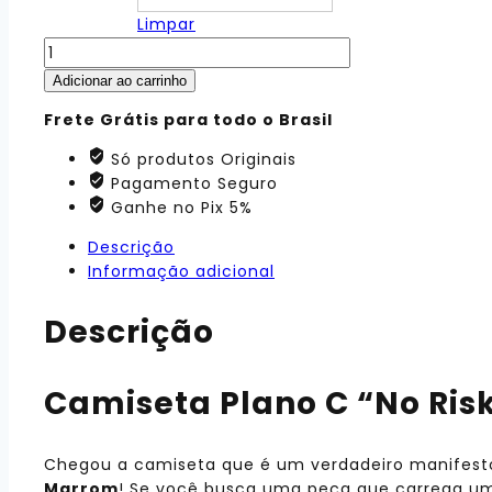
Limpar
Adicionar ao carrinho
Frete Grátis para todo o Brasil
Só produtos Originais
Pagamento Seguro
Ganhe no Pix 5%
Descrição
Informação adicional
Descrição
Camiseta Plano C “No Ris
Chegou a camiseta que é um verdadeiro manifesto
Marrom
! Se você busca uma peça que carrega uma