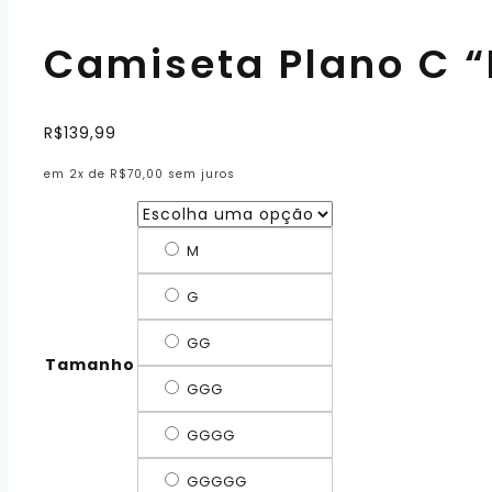
Camiseta Plano C “
R$
139,99
em 2x de
R$
70,00
sem juros
M
G
GG
Tamanho
GGG
GGGG
GGGGG