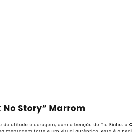
k No Story” Marrom
 de atitude e coragem, com a benção do Tio Binho: a
C
 mensagem forte e um visual autêntico, essa é a pedi