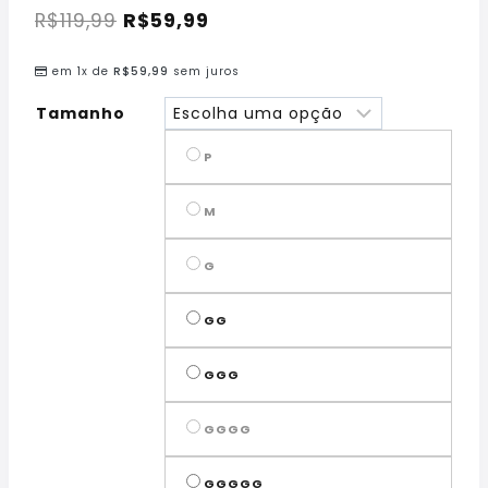
R$
119,99
R$
59,99
em 1x de
R$
59,99
sem juros
Tamanho
P
M
G
GG
GGG
GGGG
GGGGG