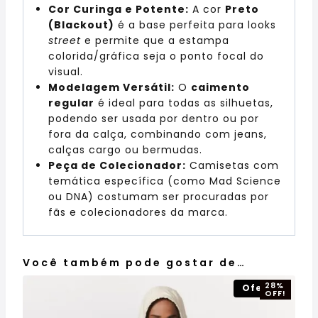
Cor Curinga e Potente:
A cor
Preto
(Blackout)
é a base perfeita para looks
street
e permite que a estampa
colorida/gráfica seja o ponto focal do
visual.
Modelagem Versátil:
O
caimento
regular
é ideal para todas as silhuetas,
podendo ser usada por dentro ou por
fora da calça, combinando com jeans,
calças cargo ou bermudas.
Peça de Colecionador:
Camisetas com
temática específica (como Mad Science
ou DNA) costumam ser procuradas por
fãs e colecionadores da marca.
Você também pode gostar de…
28%
Oferta!
OFF!