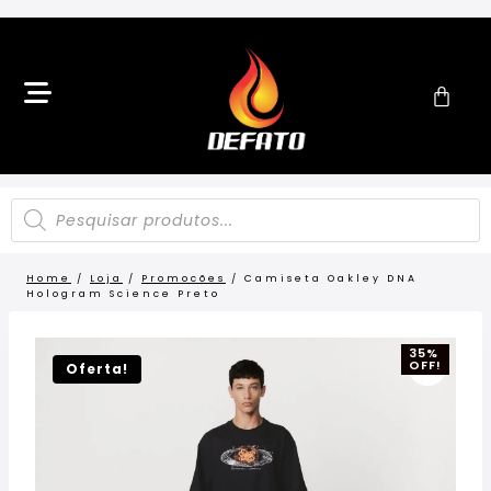
Home
/
Loja
/
Promocões
/
Camiseta Oakley DNA
Hologram Science Preto
35%
OFF!
Oferta!