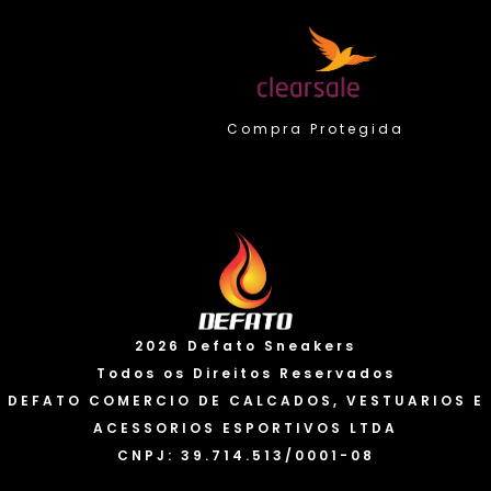
Compra Protegida
Valorizamos sua privacidade
2026 Defato Sneakers
Usamos cookies para melhorar sua experiência. Ao
continuar a usar nosso site, você concorda com o uso
Todos os Direitos Reservados
de cookies e a coleta de dados. Você pode saber mais
DEFATO COMERCIO DE CALCADOS, VESTUARIOS E
em nossa “Política de privacidade” e alterar suas
ACESSORIOS ESPORTIVOS LTDA
preferências a qualquer momento.
Política de cookies
CNPJ: 39.714.513/0001-08
Eu Aceito