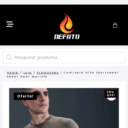
Home
/
Loja
/
Promocões
/
Camiseta Nike Sportswear
Sweet Heat Marrom
28%
OFF!
Oferta!