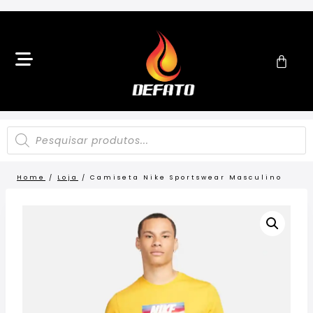
Home
/
Loja
/
Camiseta Nike Sportswear Masculino